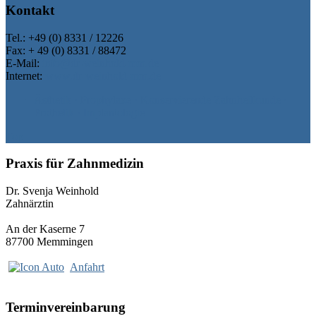
Kontakt
Tel.: +49 (0) 8331 / 12226
Fax: + 49 (0) 8331 / 88472
E-Mail:
info@dr-weinhold-mm.de
Internet:
www.dr-weinhold-mm.de
Ästhetik · Prophylaxe · Konservierende Zahnheilkunde ·
Prothetik · Implantologie
Top
Praxis für Zahnmedizin
Dr. Svenja Weinhold
Zahnärztin
An der Kaserne 7
87700 Memmingen
Anfahrt
Terminvereinbarung